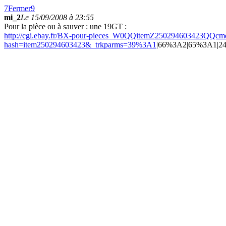
7
Fermer
9
mi_2
Le 15/09/2008 à 23:55
Pour la pièce ou à sauver : une 19GT :
http://cgi.ebay.fr/BX-pour-pieces_W0QQitemZ250294603423QQc
hash=item250294603423&_trkparms=39%3A1
|66%3A2|65%3A1|24