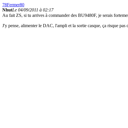
78
Fermer
80
Nhut
Le 04/09/2011 à 02:17
Au fait ZS, si tu arrives à commander des BU9480F, je serais forteme
J'y pense, alimenter le DAC, l'ampli et la sortie casque, ça risque pas