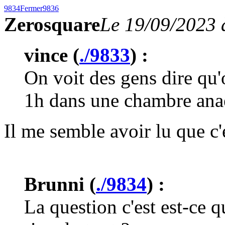
9834
Fermer
9836
Zerosquare
Le 19/09/2023 
vince (
./9833
) :
On voit des gens dire qu'
1h dans une chambre ana
Il me semble avoir lu que c'
Brunni (
./9834
) :
La question c'est est-ce 