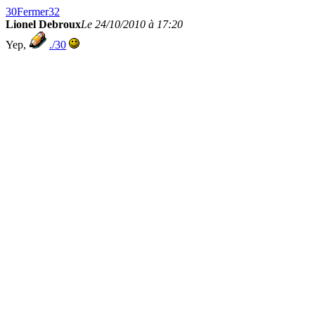
30
Fermer
32
Lionel Debroux
Le 24/10/2010 à 17:20
Yep,
./30