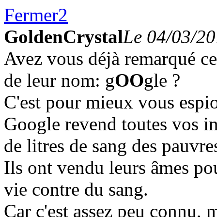
Fermer
2
GoldenCrystal
Le 04/03/20
Avez vous déjà remarqué cet
de leur nom: g
OO
gle ?
C'est pour mieux vous espio
Google revend toutes vos i
de litres de sang des pauvres
Ils ont vendu leurs âmes pou
vie contre du sang.
Car c'est assez peu connu,