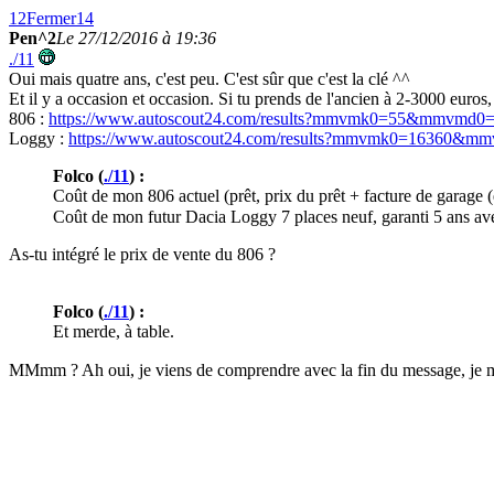
12
Fermer
14
Pen^2
Le 27/12/2016 à 19:36
./11
Oui mais quatre ans, c'est peu. C'est sûr que c'est la clé ^^
Et il y a occasion et occasion. Si tu prends de l'ancien à 2-3000 euros,
806 :
https://www.autoscout24.com/results?mmvmk0=55&mmvm
Loggy :
https://www.autoscout24.com/results?mmvmk0=16360
Folco (
./11
) :
Coût de mon 806 actuel (prêt, prix du prêt + facture de garage (e
Coût de mon futur Dacia Loggy 7 places neuf, garanti 5 ans avec
As-tu intégré le prix de vente du 806 ?
Folco (
./11
) :
Et merde, à table.
MMmm ? Ah oui, je viens de comprendre avec la fin du message, je me