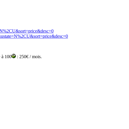
=N%2CU&sort=price&desc=0
ustate=N%2CU&sort=price&desc=0
e à 100
: 250€ / mois.