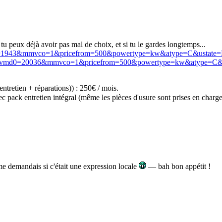
 tu peux déjà avoir pas mal de choix, et si tu le gardes longtemps...
d0=1943&mmvco=1&pricefrom=500&powertype=kw&atype=C&ustate
&mmvmd0=20036&mmvco=1&pricefrom=500&powertype=kw&atype=C&
ntretien + réparations)) : 250€ / mois.
 pack entretien intégral (même les pièces d'usure sont prises en charg
 demandais si c'était une expression locale
— bah bon appétit !