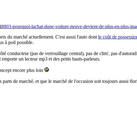
248803-pourquoi-lachat-dune-voiture-neuve-devient-de-plus-en-plus-in
prix du marché actuellement. C'est aussi l'auto dont
le coût de possessio
us à poil possible.
côté conducteur (pas de verrouillage central), pas de clim', pas d'autora
l emporte un lecteur mp3 et des petits hauts-parleurs.
concept encore plus loin
parts de marché, et que le marché de l'occasion soit toujours aussi flori