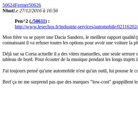
50624
Fermer
50626
Nhut
Le 27/12/2016 à 16:56
Pen^2 (
./50611
) :
http://www.lesechos.fr/industrie-services/automobile/0211620
Mon frère va se payer une Dacia Sandero, le meilleur rapport qualité/
connaissant il va refuser toutes les options pour avoir une voiture la pl
Déjà sur sa Corsa actuelle il a des vitres manuelles, une seule serrure 
tableau de bord. Pour écouter de la musique pendant les longs trajets i
J'ai toujours pensé qu'une automobile n'est qu'un outil, lui pousse le 
Bref ça ne me surprend pas que des marques "low-cost" grappillent les 