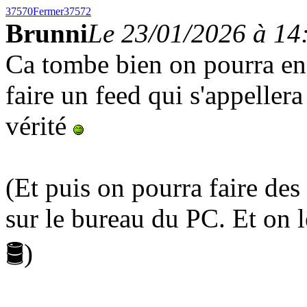
37570
Fermer
37572
Brunni
Le 23/01/2026 à 14
Ca tombe bien on pourra ens
faire un feed qui s'appeller
vérité
(Et puis on pourra faire des
sur le bureau du PC. Et on 
🛢️)