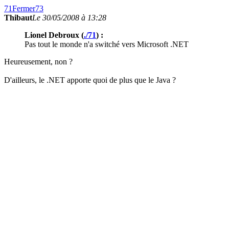
71
Fermer
73
Thibaut
Le 30/05/2008 à 13:28
Lionel Debroux (
./71
) :
Pas tout le monde n'a switché vers Microsoft .NET
Heureusement, non ?
D'ailleurs, le .NET apporte quoi de plus que le Java ?