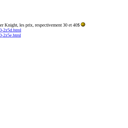
r Knight, les prix, respectivement 30 et 40$
0-2z5d.html
0-2z5e.html