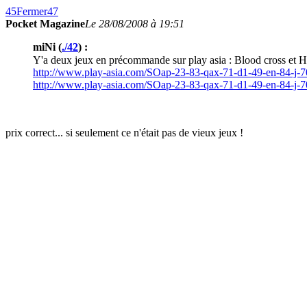
45
Fermer
47
Pocket Magazine
Le 28/08/2008 à 19:51
miNi (
./42
) :
Y'a deux jeux en précommande sur play asia : Blood cross et He
http://www.play-asia.com/SOap-23-83-qax-71-d1-49-en-84-j-7
http://www.play-asia.com/SOap-23-83-qax-71-d1-49-en-84-j-7
prix correct... si seulement ce n'était pas de vieux jeux !