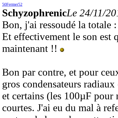
50
Fermer
52
Schyzophrenic
Le 24/11/20
Bon, j'ai ressoudé la totale 
Et effectivement le son es
maintenant !!
Bon par contre, et pour ceux 
gros condensateurs radiaux
et certains (les 100µF pour n
courtes. J'ai eu du mal à ref