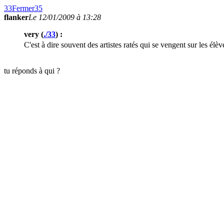
33
Fermer
35
flanker
Le 12/01/2009 à 13:28
very (
./33
) :
C'est à dire souvent des artistes ratés qui se vengent sur les élè
tu réponds à qui ?