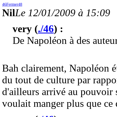
46
Fermer
48
Nil
Le 12/01/2009 à 15:09
very (
./46
) :
De Napoléon à des auteurs
Bah clairement, Napoléon ét
du tout de culture par rappor
d'ailleurs arrivé au pouvoir
voulait manger plus que ce q