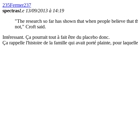
235
Fermer
237
spectras
Le 13/09/2013 à 14:19
"The research so far has shown that when people believe that th
not," Croft said.
Intéressant. Ça pourrait tout à fait être du placebo donc.
Ça rappelle l'histoire de la famille qui avait porté plainte, pour laquel