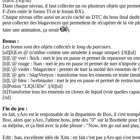
[li]Etc.[/li][/ul]
Dans chaque niveau, il faut collecter un ou plusieurs objets qui permet
F-Zero entre le forum TI et le forum BX).
Chaque niveau offre aussi un accès caché au DTC du boss final dudit 
peut collecter des blagavinces qui permettent de récupérer de la vie plus
faire une animation, ça serait
).
Bonus :
Les bonus sont des objets collectés le long du parcours.
[ul][li]Les @ (s'utilise comme une amulette à usage unique) :[/li][ul]
[li]L'@ vert : !kick : met le jeu en pause et permet de repousser un ennem
[li]L'@ rouge : !ban : met le jeu en pause et permet de tuer n'importe q
[li]L'@ violet : !blagavince : permet de tuer la moitié des ennemis de l'
[li]L'@ gris : !slapVertyos : transforme tous les ennemis en truite (inu
[li]L'@ bleu : !webmaster : met le jeu en pause et permet de restructure
[li]Potion "LIQUIDe" :[/li][ul]
[li]Transforme tous les ennemis en clones de liquid (voir quelles capacit
[/ul]
Fin du jeu :
en fait, yAro est le responsable de la disparition de Boo, il s'est trom
Boo, alors que yAro, l'ultime boss, jette des "0" sur la Boobette pour
sa méprise, et ça finit avec la jolie phrase : "Now, lets go out and play,
Edit : han, excellente idée de Xim : en fait c'est pas yAro qui s'est tr