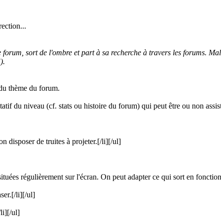
ection...
 forum, sort de l'ombre et part à sa recherche à travers les forums. M
).
 du thème du forum.
ntatif du niveau (cf. stats ou histoire du forum) qui peut être ou non a
 disposer de truites à projeter.[/li][/ul]
situées régulièrement sur l'écran. On peut adapter ce qui sort en fonction
r.[/li][/ul]
i][/ul]