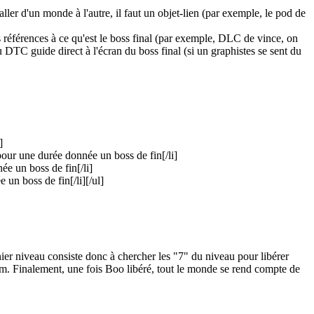
ler d'un monde à l'autre, il faut un objet-lien (par exemple, le pod de
éférences à ce qu'est le boss final (par exemple, DLC de vince, on
du DTC guide direct à l'écran du boss final (si un graphistes se sent du
]
t pour une durée donnée un boss de fin[/li]
ée un boss de fin[/li]
 un boss de fin[/li][/ul]
ernier niveau consiste donc à chercher les "7" du niveau pour libérer
rum. Finalement, une fois Boo libéré, tout le monde se rend compte de