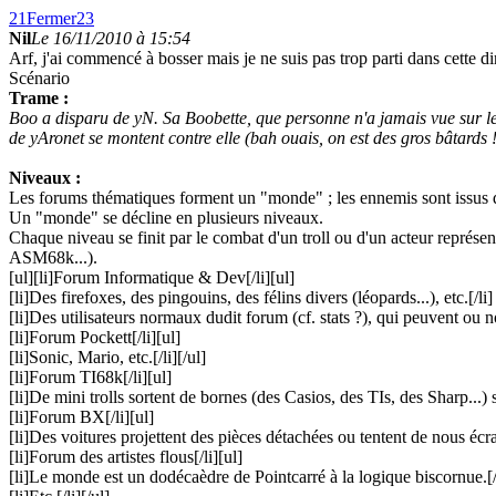
21
Fermer
23
Nil
Le 16/11/2010 à 15:54
Arf, j'ai commencé à bosser mais je ne suis pas trop parti dans cette dir
Scénario
Trame :
Boo a disparu de yN. Sa Boobette, que personne n'a jamais vue sur le
de yAronet se montent contre elle (bah ouais, on est des gros bâtards !
Niveaux :
Les forums thématiques forment un "monde" ; les ennemis sont issus
Un "monde" se décline en plusieurs niveaux.
Chaque niveau se finit par le combat d'un troll ou d'un acteur représe
ASM68k...).
[ul][li]Forum Informatique & Dev[/li][ul]
[li]Des firefoxes, des pingouins, des félins divers (léopards...), etc.[/li]
[li]Des utilisateurs normaux dudit forum (cf. stats ?), qui peuvent ou non
[li]Forum Pockett[/li][ul]
[li]Sonic, Mario, etc.[/li][/ul]
[li]Forum TI68k[/li][ul]
[li]De mini trolls sortent de bornes (des Casios, des TIs, des Sharp...) 
[li]Forum BX[/li][ul]
[li]Des voitures projettent des pièces détachées ou tentent de nous écrase
[li]Forum des artistes flous[/li][ul]
[li]Le monde est un dodécaèdre de Pointcarré à la logique biscornue.[/l