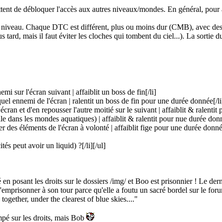
tent de débloquer l'accès aux autres niveaux/mondes. En général, pour al
niveau. Chaque DTC est différent, plus ou moins dur (CMB), avec des r
 tard, mais il faut éviter les cloches qui tombent du ciel...). La sortie 
i sur l'écran suivant | affaiblit un boss de fin[/li]
uel ennemi de l'écran | ralentit un boss de fin pour une durée donnée[/li
écran et d'en repousser l'autre moitié sur le suivant | affaiblit & ralenti
tile dans les mondes aquatiques) | affaiblit & ralentit pour nue durée donn
r des éléments de l'écran à volonté | affaiblit fige pour une durée donnée
és peut avoir un liquid) ?[/li][/ul]
pé en posant les droits sur le dossiers /img/ et Boo est prisonnier ! Le d
 l'emprisonner à son tour parce qu'elle a foutu un sacré bordel sur le fo
 together, under the clearest of blue skies...."
ompé sur les droits, mais Bob