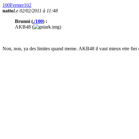
100
Fermer
102
natto
Le 02/02/2011 à 11:48
Brunni (
./100
) :
AKB48 (
)
Non, non, ya des limites quand meme. AKB48 il vaut mieux etre fier de 