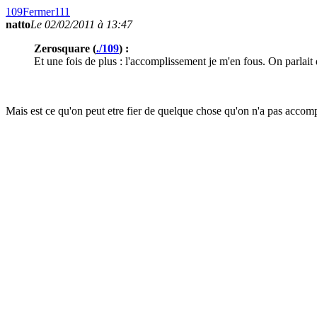
109
Fermer
111
natto
Le 02/02/2011 à 13:47
Zerosquare (
./109
) :
Et une fois de plus : l'accomplissement je m'en fous. On parlait de
Mais est ce qu'on peut etre fier de quelque chose qu'on n'a pas accom