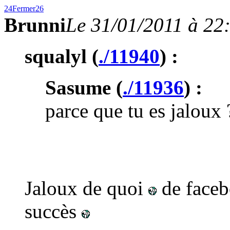
24
Fermer
26
Brunni
Le 31/01/2011 à 22
squalyl (
./11940
) :
Sasume (
./11936
) :
parce que tu es jaloux 
Jaloux de quoi
de face
succès