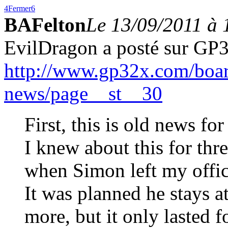
4
Fermer
6
BAFelton
Le 13/09/2011 à 
EvilDragon a posté sur GP
http://www.gp32x.com/boar
news/page__st__30
First, this is old news fo
I knew about this for thr
when Simon left my offic
It was planned he stays a
more, but it only lasted 