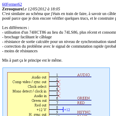
60
Fermer
62
Zerosquare
Le 12/05/2012 à 18:05
C'est similaire au schéma que j'étais en train de faire, à savoir un câ
posté parce que je dois encore vérifier quelques trucs, et le construire
Les différences :
- utilisation d'un 74HCT86 au lieu du 74LS86, plus récent et conso
- brochage facilitant le câblage
- résistance de sortie calculée pour un niveau de synchronisation sta
- correction du problème avec le signal de commutation rapide (proba
- moins de résistances
Mis à part ça le principe est le même.