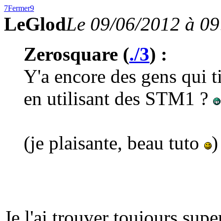
7
Fermer
9
LeGlod
Le 09/06/2012 à 09
Zerosquare (
./3
) :
Y'a encore des gens qui t
en utilisant des STM1 ?
(je plaisante, beau tuto
)
Je l'ai trouver toujours supe