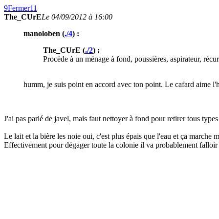
9
Fermer
11
The_CUrE
Le 04/09/2012 à 16:00
manoloben (
./4
) :
The_CUrE (
./2
) :
Procède à un ménage à fond, poussières, aspirateur, récurag
humm, je suis point en accord avec ton point. Le cafard aime l'hu
J'ai pas parlé de javel, mais faut nettoyer à fond pour retirer tous type
Le lait et la bière les noie oui, c'est plus épais que l'eau et ça marche
Effectivement pour dégager toute la colonie il va probablement falloir