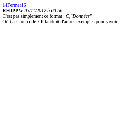
14
Fermer
16
RHJPP
Le 03/11/2012 à 00:56
C'est pas simplement ce format :
C,"Données"
Où
C
est un code ? Il faudrait d'autres exemples pour savoir.