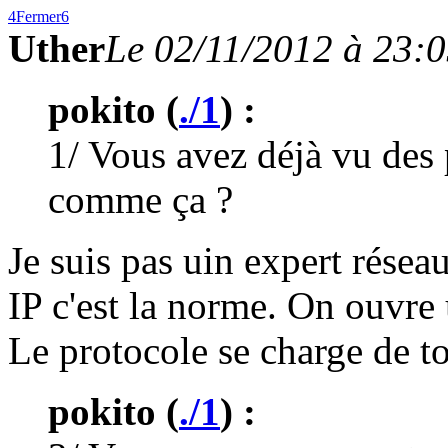
4
Fermer
6
Uther
Le 02/11/2012 à 23:
pokito (
./1
) :
1/ Vous avez déjà vu des 
comme ça ?
Je suis pas uin expert rése
IP c'est la norme. On ouvre
Le protocole se charge de tou
pokito (
./1
) :