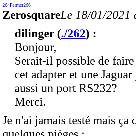
264
Fermer
266
Zerosquare
Le 18/01/2021 
dilinger (
./262
) :
Bonjour,
Serait-il possible de fa
cet adapter et une Jagua
aussi un port RS232?
Merci.
Je n'ai jamais testé mais ça 
quelques pièges :