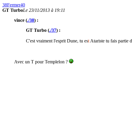
38
Fermer
40
GT Turbo
Le 23/11/2013 à 19:11
vince (
./38
) :
GT Turbo (
./37
) :
C'est vraiment l'esprit Dune, tu es
t
Atariste tu fais partie d
Avec un T pour Templelon ?