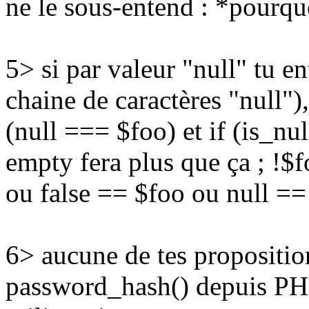
ne le sous-entend : *pourquo
5> si par valeur "null" tu en
chaine de caractères "null"),
(null === $foo) et if (is_nul
empty fera plus que ça ; !$f
ou false == $foo ou null ==
6> aucune de tes propositio
password_hash() depuis PHP 