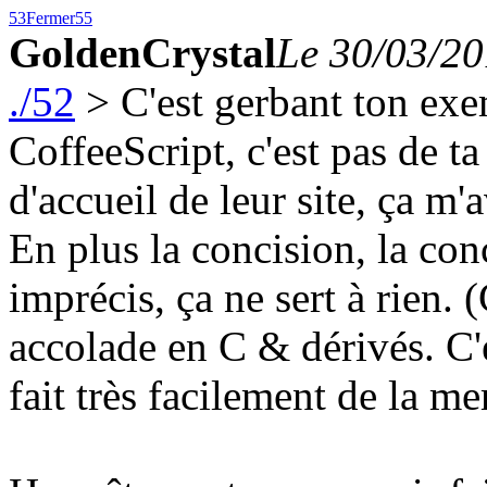
53
Fermer
55
GoldenCrystal
Le 30/03/20
./52
> C'est gerbant ton ex
CoffeeScript, c'est pas de t
d'accueil de leur site, ça m'
En plus la concision, la co
imprécis, ça ne sert à rien. (
accolade en C & dérivés. C'e
fait très facilement de la me