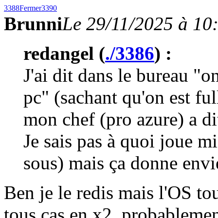
3388
Fermer
3390
Brunni
Le 29/11/2025 à 10
redangel (
./3386
) :
J'ai dit dans le bureau "o
pc" (sachant qu'on est ful
mon chef (pro azure) a di
Je sais pas à quoi joue mi
sous) mais ça donne envie
Ben je le redis mais l'OS to
tous cas en x2, probablement