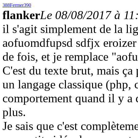
388
Fermer
390
flanker
Le 08/08/2017 à 11
il s'agit simplement de la l
aofuomdfupsd sdfjx eroizer
de fois, et je remplace "a
C'est du texte brut, mais ça 
un langage classique (php, c,
comportement quand il y a d
plus.
Je sais que c'est complètem