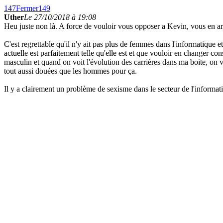
147
Fermer
149
Uther
Le 27/10/2018 à 19:08
Heu juste non là. A force de vouloir vous opposer a Kevin, vous en arr
C'est regrettable qu'il n'y ait pas plus de femmes dans l'informatique e
actuelle est parfaitement telle qu'elle est et que vouloir en changer co
masculin et quand on voit l'évolution des carrières dans ma boite, on v
tout aussi douées que les hommes pour ça.
Il y a clairement un problème de sexisme dans le secteur de l'informat