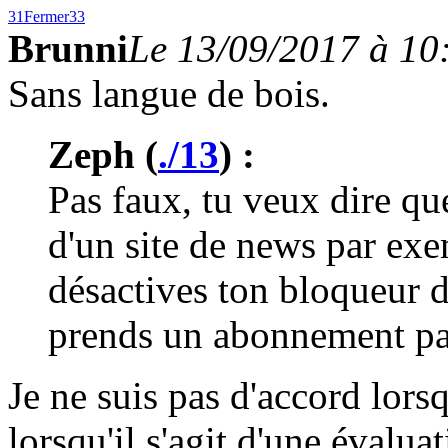
31
Fermer
33
Brunni
Le 13/09/2017 à 10
Sans langue de bois.
Zeph (
./13
) :
Pas faux, tu veux dire que
d'un site de news par exe
désactives ton bloqueur d
prends un abonnement pa
Je ne suis pas d'accord lorsq
lorsqu'il s'agit d'une évalua