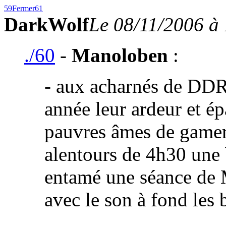
59
Fermer
61
DarkWolf
Le 08/11/2006 à
./60
-
Manoloben
:
- aux acharnés de DDR
année leur ardeur et é
pauvres âmes de gamer
alentours de 4h30 une
entamé une séance de M
avec le son à fond les 