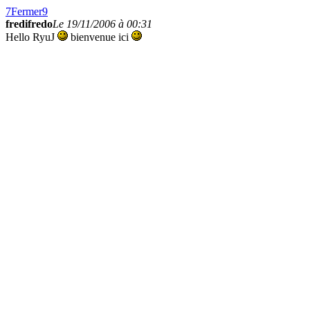
7
Fermer
9
fredifredo
Le 19/11/2006 à 00:31
Hello RyuJ
bienvenue ici