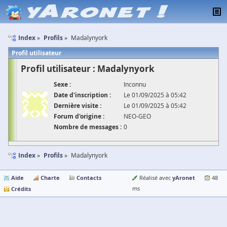
Index
Profils
Madalynyork
Profil utilisateur
Profil utilisateur : Madalynyork
Sexe :
Inconnu
Date d'inscription :
Le 01/09/2025 à 05:42
Dernière visite :
Le 01/09/2025 à 05:42
Forum d'origine :
NEO-GEO
Nombre de messages :
0
Index
Profils
Madalynyork
Aide
Charte
Contacts
yAronet
Réalisé avec
48
Crédits
ms