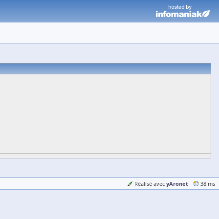
yAronet
Réalisé avec
38 ms