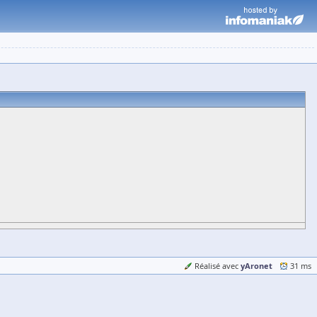
yAronet
Réalisé avec
31 ms