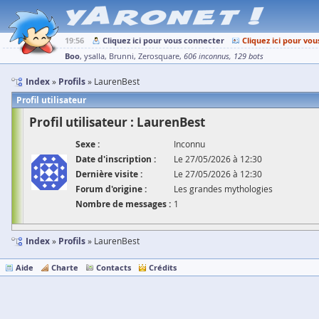
19:56
Cliquez ici pour vous connecter
Cliquez ici pour vou
Boo
ysalla
Brunni
Zerosquare
606 inconnus
129 bots
Index
Profils
LaurenBest
Profil utilisateur
Profil utilisateur : LaurenBest
Sexe :
Inconnu
Date d'inscription :
Le 27/05/2026 à 12:30
Dernière visite :
Le 27/05/2026 à 12:30
Forum d'origine :
Les grandes mythologies
Nombre de messages :
1
Index
Profils
LaurenBest
Aide
Charte
Contacts
Crédits