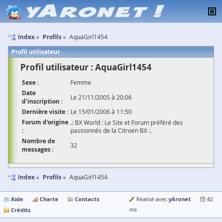
Index
Profils
AquaGirl1454
Profil utilisateur
Profil utilisateur : AquaGirl1454
Sexe :
Femme
Date
Le 21/11/2005 à 20:06
d'inscription :
Dernière visite :
Le 15/01/2006 à 11:50
Forum d'origine
.: BX World : Le Site et Forum préféré des
:
passionnés de la Citroën BX :.
Nombre de
32
messages :
Index
Profils
AquaGirl1454
Aide
Charte
Contacts
yAronet
Réalisé avec
82
Crédits
ms