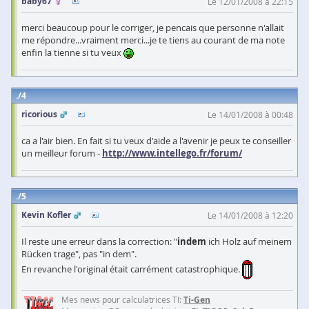
baby67
Le 12/01/2008 à 22:15
merci beaucoup pour le corriger, je pencais que personne n'allait
me répondre...vraiment merci...je te tiens au courant de ma note
enfin la tienne si tu veux
4
ricorious
Le 14/01/2008 à 00:48
ca a l'air bien. En fait si tu veux d'aide a l'avenir je peux te conseiller
un meilleur forum -
http://www.intellego.fr/forum/
5
Kevin Kofler
Le 14/01/2008 à 12:20
Il reste une erreur dans la correction: "
indem
ich Holz auf meinem
Rücken trage", pas "in dem".
En revanche l'original était carrément catastrophique.
Mes news pour calculatrices TI:
Ti-Gen