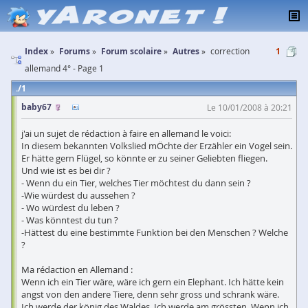
Index
Forums
Forum scolaire
Autres
correction
1
allemand 4° - Page 1
1
baby67
Le 10/01/2008 à 20:21
j'ai un sujet de rédaction à faire en allemand le voici:
In diesem bekannten Volkslied mÖchte der Erzähler ein Vogel sein.
Er hätte gern Flügel, so könnte er zu seiner Geliebten fliegen.
Und wie ist es bei dir ?
- Wenn du ein Tier, welches Tier möchtest du dann sein ?
-Wie würdest du aussehen ?
- Wo würdest du leben ?
- Was könntest du tun ?
-Hättest du eine bestimmte Funktion bei den Menschen ? Welche
?
Ma rédaction en Allemand :
Wenn ich ein Tier wäre, wäre ich gern ein Elephant. Ich hätte kein
angst von den andere Tiere, denn sehr gross und schrank wäre.
Ich werde der könig des Waldes. Ich werde am grössten. Wenn ich