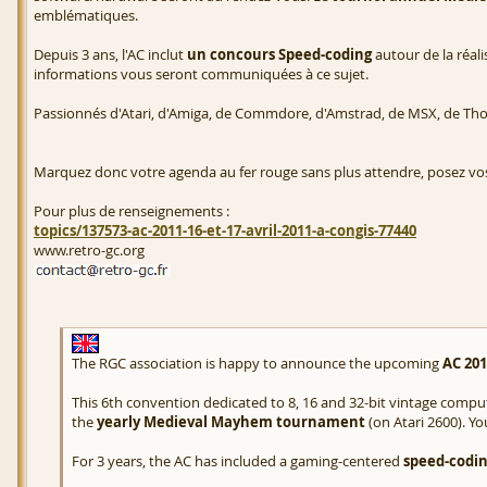
emblématiques.
Depuis 3 ans, l'AC inclut
un concours Speed-coding
autour de la réal
informations vous seront communiquées à ce sujet.
Passionnés d'Atari, d'Amiga, de Commdore, d'Amstrad, de MSX, de Tho
Marquez donc votre agenda au fer rouge sans plus attendre, posez 
Pour plus de renseignements :
topics/137573-ac-2011-16-et-17-avril-2011-a-congis-77440
www.retro-gc.org
The RGC association is happy to announce the upcoming
AC 20
This 6th convention dedicated to 8, 16 and 32-bit vintage compute
the
yearly Medieval Mayhem tournament
(on Atari 2600). Yo
For 3 years, the AC has included a gaming-centered
speed-codin