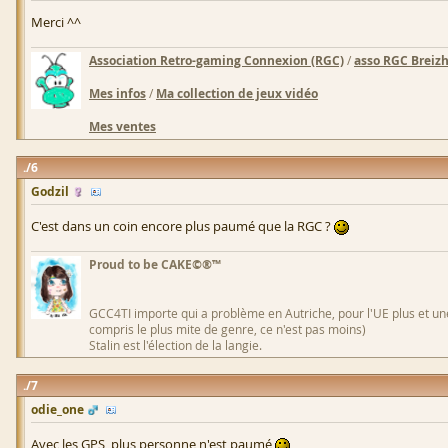
Merci ^^
Association Retro-gaming Connexion (RGC)
/
asso RGC Breiz
Mes infos
/
Ma collection de jeux vidéo
Mes ventes
6
Godzil
C'est dans un coin encore plus paumé que la RGC ?
Proud to be CAKE©®™
GCC4TI importe qui a problème en Autriche, pour l'UE plus et une
compris le plus mite de genre, ce n'est pas moins)
Stalin est l'élection de la langie.
7
odie_one
Avec les GPS, plus personne n'est paumé