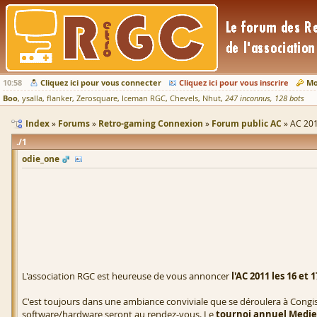
10:58
Cliquez ici pour vous connecter
Cliquez ici pour vous inscrire
Mo
Boo
ysalla
flanker
Zerosquare
Iceman RGC
Chevels
Nhut
247 inconnus
128 bots
Index
Forums
Retro-gaming Connexion
Forum public AC
AC 201
1
odie_one
L'association RGC est heureuse de vous annoncer
l'AC 2011 les 16 et 1
C'est toujours dans une ambiance conviviale que se déroulera à Congis
software/hardware seront au rendez-vous. Le
tournoi annuel Medi