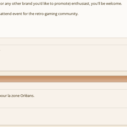
r any other brand you'd like to promote) enthusiast, you'll be welcome.
st-attend event for the retro-gaming community.
h
pour la zone Orléans.