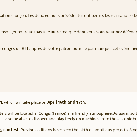
isation d'un jeu. Les deux éditions précédentes ont permis les réalisations 
mson (et pourquoi pas une autre marque dont vous vous voudriez défendre 
vos congés ou RTT auprès de votre patron pour ne pas manquer cet évènem
11
, which will take place on
April 16th and 17th
.
rs will be located in Congis (France) in a friendly atmosphere. As usual, so
u'll also be able to discover and play freely on machines from those iconic b
g contest
. Previous editions have seen the birth of ambitious projects. A 