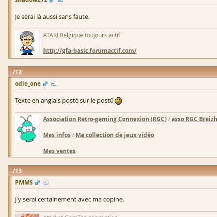
Je serai là aussi sans faute.
ATARI Belgique toujours actif
http://gfa-basic.forumactif.com/
12
odie_one
Texte en anglais posté sur le post0
Association Retro-gaming Connexion (RGC)
/
asso RGC Breiz
Mes infos
/
Ma collection de jeux vidéo
Mes ventes
13
PMMS
j'y serai certainement avec ma copine.