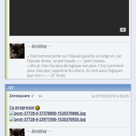
—
Zeroblog
—
« Tout homme porte sur l'épaule gauche un singe et, sur
l'épaule droite, un perroquet. » —
Jean Cocteau
« Moi je cherche plus de logique non plus. C'est surement
pour cela que j'apprécie les Ataris, ils sont aussi logiques
que moi ! » —
GT Turbo
27
Zerosquare
Le 07/03/2018 à 00:45
Ça progresse
—
Zeroblog
—