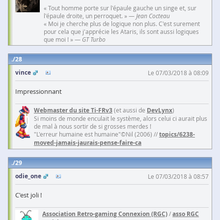
« Tout homme porte sur l'épaule gauche un singe et, sur
l'épaule droite, un perroquet. » —
Jean Cocteau
« Moi je cherche plus de logique non plus. C'est surement
pour cela que j'apprécie les Ataris, ils sont aussi logiques
que moi ! » —
GT Turbo
28
vince
Le 07/03/2018 à 08:09
Impressionnant
Webmaster du site Ti-FRv3
(et aussi de
DevLynx
)
Si moins de monde enculait le système, alors celui ci aurait plus
de mal à nous sortir de si grosses merdes !
"L'erreur humaine est humaine"©Nil (2006) //
topics/6238-
moved-jamais-jaurais-pense-faire-ca
29
odie_one
Le 07/03/2018 à 08:57
C'est joli !
Association Retro-gaming Connexion (RGC)
/
asso RGC