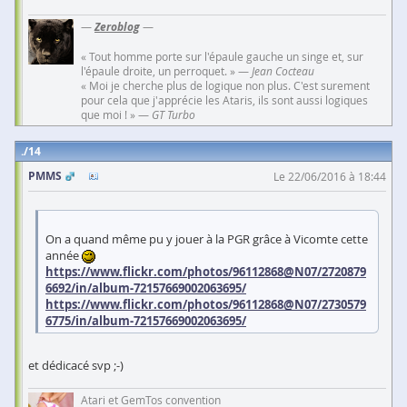
—
Zeroblog
—
« Tout homme porte sur l'épaule gauche un singe et, sur
l'épaule droite, un perroquet. » —
Jean Cocteau
« Moi je cherche plus de logique non plus. C'est surement
pour cela que j'apprécie les Ataris, ils sont aussi logiques
que moi ! » —
GT Turbo
14
PMMS
Le 22/06/2016 à 18:44
On a quand même pu y jouer à la PGR grâce à Vicomte cette
année
https://www.flickr.com/photos/96112868@N07/2720879
6692/in/album-72157669002063695/
https://www.flickr.com/photos/96112868@N07/2730579
6775/in/album-72157669002063695/
et dédicacé svp ;-)
Atari et GemTos convention