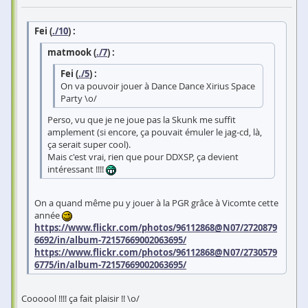
Fei (
./10
) :
matmook (
./7
) :
Fei (
./5
) :
On va pouvoir jouer à Dance Dance Xirius Space
Party \o/
Perso, vu que je ne joue pas la Skunk me suffit
amplement (si encore, ça pouvait émuler le jag-cd, là,
ça serait super cool).
Mais c'est vrai, rien que pour DDXSP, ça devient
intéressant !!!!
On a quand même pu y jouer à la PGR grâce à Vicomte cette
année
https://www.flickr.com/photos/96112868@N07/2720879
6692/in/album-72157669002063695/
https://www.flickr.com/photos/96112868@N07/2730579
6775/in/album-72157669002063695/
Coooool !!!! ça fait plaisir !! \o/