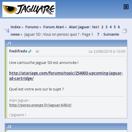
Index
Forums
Forum Atari
Atari Jaguar : les
1
2
3
4
5
6
news
Jaguar SD : Vous en pensez quoi ? - Page 1
7
Suivante
1
fredifredo
Le 22/06/2016 à 10:09
Une cartouche Jaguar SD est annoncée !
http://atariage.com/forums/topic/254003-upcoming-jaguar-
sd-cartridge/
Quel est votre avis sur le sujet ?
Atari Jaguar :
http://perso.orange.fr/jaguar-64bit/
! Jagware !
2