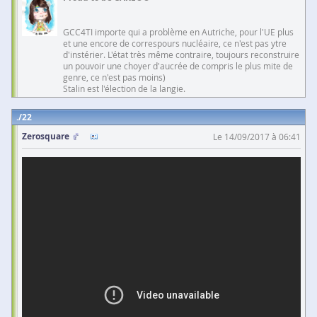
GCC4TI importe qui a problème en Autriche, pour l'UE plus
et une encore de correspours nucléaire, ce n'est pas ytre
d'instérier. L'état très même contraire, toujours reconstruire
un pouvoir une choyer d'aucrée de compris le plus mite de
genre, ce n'est pas moins)
Stalin est l'élection de la langie.
22
Zerosquare
Le 14/09/2017 à 06:41