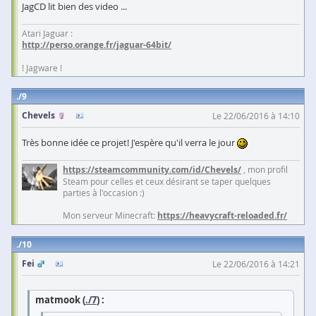
JagCD lit bien des video ...
Atari Jaguar :
http://perso.orange.fr/jaguar-64bit/
! Jagware !
9
Chevels
Le 22/06/2016 à 14:10
Très bonne idée ce projet! J'espère qu'il verra le jour
https://steamcommunity.com/id/Chevels/
, mon profil
Steam pour celles et ceux désirant se taper quelques
parties à l'occasion :)
Mon serveur Minecraft:
https://heavycraft-reloaded.fr/
10
Fei
Le 22/06/2016 à 14:21
matmook (
./7
) :