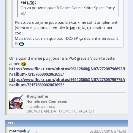
Fei (
./5
) :
On va pouvoir jouer à Dance Dance Xirius Space Party
\o/
Perso, vu que je ne joue pas la Skunk me suffit amplement
(si encore, ça pouvait émuler le jag-cd, là, ça serait super
cool).
Mais c'est vrai, rien que pour DDXSP, ça devient intéressant
!!!!
On a quand même pu y jouer à la PGR grâce à Vicomte cette
année
https://www.flickr.com/photos/96112868@N07/27208796692/i
n/album-72157669002063695/
https://www.flickr.com/photos/96112868@N07/27305796775/i
n/album-72157669002063695/
@originalfei
Homebrews Connexion
In pixels we trust.
ORE WO DARE DA TO OMOTTE YAGARU !
11
matmook
Le 22/06/2016 à 16:43