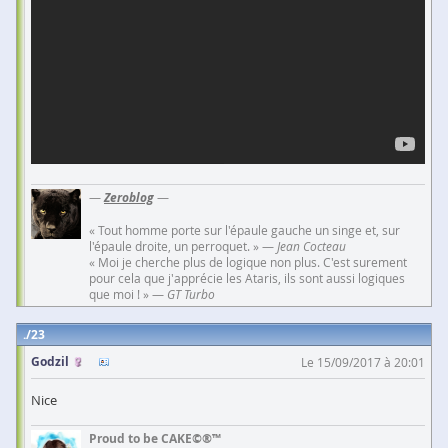
—
Zeroblog
—
« Tout homme porte sur l'épaule gauche un singe et, sur
l'épaule droite, un perroquet. » —
Jean Cocteau
« Moi je cherche plus de logique non plus. C'est surement
pour cela que j'apprécie les Ataris, ils sont aussi logiques
que moi ! » —
GT Turbo
23
Godzil
Le 15/09/2017 à 20:01
Nice
Proud to be CAKE©®™