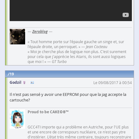
—
Zeroblog
—
« Tout homme porte sur l'épaule gauche un singe et, sur
l'épaule droite, un perroquet. » —
Jean Cocteau
« Moi je cherche plus de logique non plus. C'est surement
pour cela que j'apprécie les Ataris, ils sont aussi logiques
que moi ! » —
GT Turbo
19
Godzil
Le 09/08/2017 à 00:54
Il n'est pas sensé y avoir une EEPROM pour que la jag accepte la
cartouche?
Proud to be CAKE©®™
GCC4TI importe qui a problème en Autriche, pour l'UE plus
et une encore de correspours nucléaire, ce n'est pas ytre
d'instérier. L'état très même contraire, toujours reconstruire