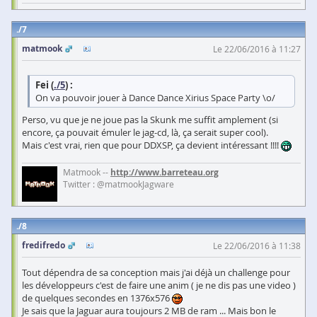
7
matmook
Le 22/06/2016 à 11:27
Fei (
./5
) :
On va pouvoir jouer à Dance Dance Xirius Space Party \o/
Perso, vu que je ne joue pas la Skunk me suffit amplement (si
encore, ça pouvait émuler le jag-cd, là, ça serait super cool).
Mais c'est vrai, rien que pour DDXSP, ça devient intéressant !!!!
Matmook --
http://www.barreteau.org
Twitter : @matmookJagware
8
fredifredo
Le 22/06/2016 à 11:38
Tout dépendra de sa conception mais j'ai déjà un challenge pour
les développeurs c'est de faire une anim ( je ne dis pas une video )
de quelques secondes en 1376x576
Je sais que la Jaguar aura toujours 2 MB de ram ... Mais bon le