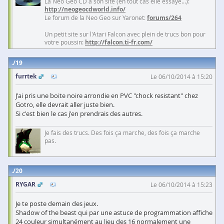
La Neo Geo CD à son site (en tout cas elle essaye...):
http://neogeocdworld.info/
Le forum de la Neo Geo sur Yaronet:
forums/264
Un petit site sur l'Atari Falcon avec plein de trucs bon pour
votre poussin:
http://falcon.ti-fr.com/
19
furrtek
Le 06/10/2014 à 15:20
J'ai pris une boite noire arrondie en PVC "chock resistant" chez
Gotro, elle devrait aller juste bien.
Si c'est bien le cas j'en prendrais des autres.
Je fais des trucs. Des fois ça marche, des fois ça marche
pas.
20
RYGAR
Le 06/10/2014 à 15:23
Je te poste demain des jeux.
Shadow of the beast qui par une astuce de programmation affiche
24 couleur simultanément au lieu des 16 normalement une