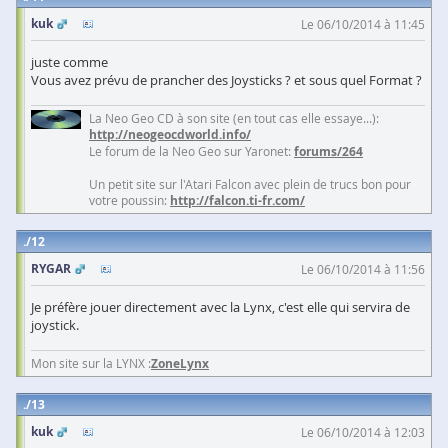
kuk
Le 06/10/2014 à 11:45
juste comme
Vous avez prévu de prancher des Joysticks ? et sous quel Format ?
La Neo Geo CD à son site (en tout cas elle essaye...):
http://neogeocdworld.info/
Le forum de la Neo Geo sur Yaronet:
forums/264
Un petit site sur l'Atari Falcon avec plein de trucs bon pour
votre poussin:
http://falcon.ti-fr.com/
12
RYGAR
Le 06/10/2014 à 11:56
Je préfère jouer directement avec la Lynx, c'est elle qui servira de
joystick.
Mon site sur la LYNX :
ZoneLynx
13
kuk
Le 06/10/2014 à 12:03