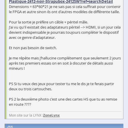
Plastique-2412-noir-Strapubox-2412SW?ref=searchDetail
Dimensions = 63*60*21 je ne sais pas si cela suffirait pour contenir
le FPGA et autre sinon ils ont d'autres modèles de différente taille.
Pour la sortie je préfère un câble + péritel mâle.
J'ai vu qu'il existait des adaptateurs péritel --> HDMI, si un jour cela
devient indispensable je pourrais toujours compléter le dispositif
avec ce genre d'adaptateur.
Et non pas besoin de switch.
Je me répète mais j’hallucine complétement que seulement 2 jours
après tes premiers essais on en soit à discuter de détails aussi
mineurs !
PS Si tu veux des jeux pour tester tu me le dis je te ferais partir
deux ou trois cartouches.
PS 2 la deuxième photo c'est une des cartes HS que tu as remise
en route ????
Mon site sur la LYNX :
ZoneLynx
11