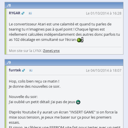
8
RYGAR
Le 01/10/2014 à 16:28
Le convertisseur Atari est une calamité et quand tu parles de
tearing tu n'imagines pas à quel point ! Chaque lignes est
réellement calculées indépendamment des autres donc parfois tu
as 102 décalage en simultané sur l'écran
Mon site sur la LYNX :
ZoneLynx
9
furrtek
Le 04/10/2014 à 18:07
Hop, colis bien reçu ce matin !
Je donne des nouvelles ce soir.
Nouvelle du soir:
J'ai oublié un petit détail: j'ai pas de jeux
D’après Youtube il y aurait un écran "INSERT GAME" si on force la
mise sous tension, je peux me baser sur ça pour les premiers
essais.
Et sinon, je câblerai une EEPROM vite fait pour tester avec un petit