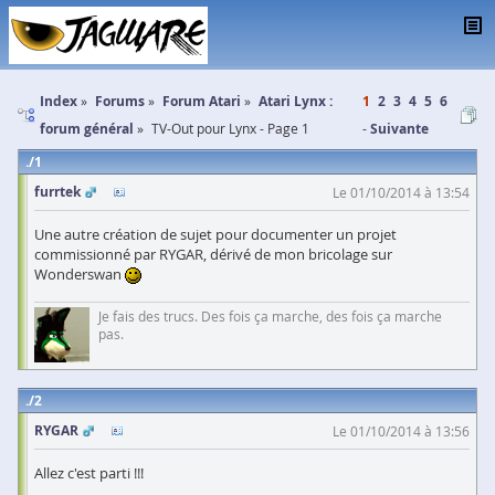
Index
Forums
Forum Atari
Atari Lynx :
1
2
3
4
5
6
forum général
TV-Out pour Lynx - Page 1
Suivante
1
furrtek
Le 01/10/2014 à 13:54
Une autre création de sujet pour documenter un projet
commissionné par RYGAR, dérivé de mon bricolage sur
Wonderswan
Je fais des trucs. Des fois ça marche, des fois ça marche
pas.
2
RYGAR
Le 01/10/2014 à 13:56
Allez c'est parti !!!