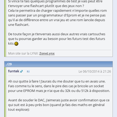
Si vince te fais quelques programmes de test je vais peut être
t'envoyer une flashcart plutôt que des jeux non ?
Cela te permettra de charger rapidement n'importe quelles rom
sans passer par un programmateur d'Eprom et je ne pense pas
qu'il ai de différence entre un vrai jeu et une rom lancée depuis
une flashcart.
De toute façon je t’enverrais aussi deux autres vrais cartouches
que tu pourras garder au besoin pour les futurs test des futurs
kits
Mon site sur la LYNX :
ZoneLynx
29
furrtek
Le 06/10/2014 à 21:26
Ah oui quitte à faire ! J'aurais du me douter que tu en avais une.
Fais comme tu le sens, dans le pire des cas je bricole un socket
pour une EPROM mais je n'ai que du 32k ou du 512k à disposition.
Avant de souder le DAC, j'aimerais juste avoir confirmation que ce
qui suit est à peu près bon (quand je fais des maths en général
tout explose):