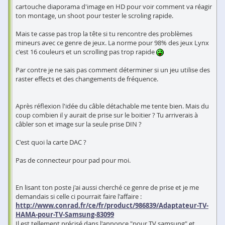
cartouche diaporama d'image en HD pour voir comment va réagir
ton montage, un shoot pour tester le scroling rapide.
Mais te casse pas trop la tête si tu rencontre des problèmes
mineurs avec ce genre de jeux. La norme pour 98% des jeux Lynx
c'est 16 couleurs et un scrolling pas trop rapide
Par contre je ne sais pas comment déterminer si un jeu utilise des
raster effects et des changements de fréquence.
Après réflexion l'idée du câble détachable me tente bien. Mais du
coup combien il y aurait de prise sur le boitier ? Tu arriverais à
câbler son et image sur la seule prise DIN ?
C'est quoi la carte DAC ?
Pas de connecteur pour pad pour moi.
En lisant ton poste j'ai aussi cherché ce genre de prise et je me
demandais si celle ci pourrait faire l'affaire :
http://www.conrad.fr/ce/fr/product/986839/Adaptateur-TV-
HAMA-pour-TV-Samsung-83099
Il est tellement précisé dans l'annonce "pour TV samsung" et