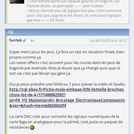
« Tout homme porte sur l'épaule gauche un singe et, sur
l'épaule droite, un perroquet. » —
Jean Cocteau
« Moi je cherche plus de logique non plus. C'est surement
pour cela que j'apprécie les Ataris, ils sont aussi logiques
que moi ! » —
GT Turbo
22
furrtek
Le 06/10/2014 à 16:12
Super merci pour les jeux. Ça fera un test en situation finale, bien
propre comme ça.
Les raster effects c'est souvent pour les routes dans les jeux de
bagnole par exemple. Mais je doute que ça change quoi que ce
soit car c'est pas l’écran qui gère ça.
Oui je peux prendre une DIN6 ou 7 pour passer la vidéo et l'audio.
http://cgi.ebay.fr/Fiche-male-embase-DIN-femelle-broches-
choix-lot-de-4-/171486062992?
pt=FR_YO_MaisonJardin_Bricolage_ElectroniqueComposants
&var=&hash=item6d8d3b5d5f
La carte DAC c'est pour convertir les signaux numériques de la
carte fpga en analogique pour la péritel, c'est juste un paquet de
résistances