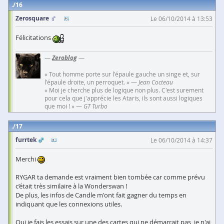
16
Zerosquare
Le 06/10/2014 à 13:53
Félicitations
—
Zeroblog
—
« Tout homme porte sur l'épaule gauche un singe et, sur
l'épaule droite, un perroquet. » —
Jean Cocteau
« Moi je cherche plus de logique non plus. C'est surement
pour cela que j'apprécie les Ataris, ils sont aussi logiques
que moi ! » —
GT Turbo
17
furrtek
Le 06/10/2014 à 14:37
Merchi
RYGAR ta demande est vraiment bien tombée car comme prévu
c’était très similaire à la Wonderswan !
De plus, les infos de Candle m'ont fait gagner du temps en
indiquant que les connexions utiles.
Oui je fais les essais sur une des cartes qui ne démarrait pas, je n'ai