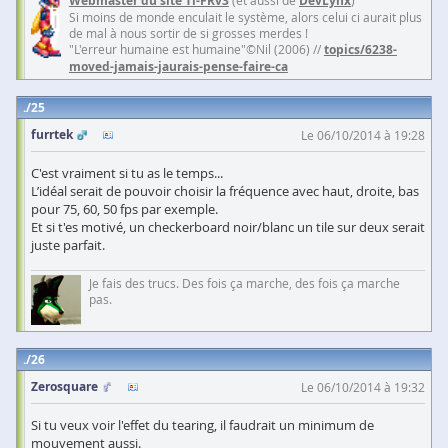
Webmaster du site Ti-FRv3
DevLynx
Si moins de monde enculait le système, alors celui ci aurait plus
de mal à nous sortir de si grosses merdes !
"L'erreur humaine est humaine"©Nil (2006) //
topics/6238-
moved-jamais-jaurais-pense-faire-ca
25
furrtek
Le 06/10/2014 à 19:28
C'est vraiment si tu as le temps...
L’idéal serait de pouvoir choisir la fréquence avec haut, droite, bas
pour 75, 60, 50 fps par exemple.
Et si t'es motivé, un checkerboard noir/blanc un tile sur deux serait
juste parfait.
Je fais des trucs. Des fois ça marche, des fois ça marche
pas.
26
Zerosquare
Le 06/10/2014 à 19:32
Si tu veux voir l'effet du tearing, il faudrait un minimum de
mouvement aussi.