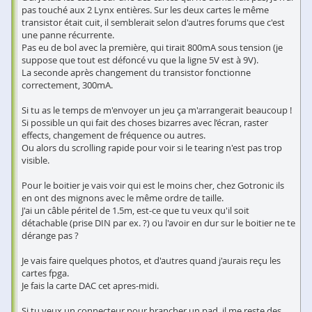
pas touché aux 2 Lynx entières. Sur les deux cartes le même
transistor était cuit, il semblerait selon d'autres forums que c'est
une panne récurrente.
Pas eu de bol avec la première, qui tirait 800mA sous tension (je
suppose que tout est défoncé vu que la ligne 5V est à 9V).
La seconde après changement du transistor fonctionne
correctement, 300mA.
Si tu as le temps de m'envoyer un jeu ça m'arrangerait beaucoup !
Si possible un qui fait des choses bizarres avec l’écran, raster
effects, changement de fréquence ou autres.
Ou alors du scrolling rapide pour voir si le tearing n'est pas trop
visible.
Pour le boitier je vais voir qui est le moins cher, chez Gotronic ils
en ont des mignons avec le même ordre de taille.
J'ai un câble péritel de 1.5m, est-ce que tu veux qu'il soit
détachable (prise DIN par ex. ?) ou l'avoir en dur sur le boitier ne te
dérange pas ?
Je vais faire quelques photos, et d'autres quand j'aurais reçu les
cartes fpga.
Je fais la carte DAC cet apres-midi.
Si tu veux un connecteur pour brancher un pad, il me reste des