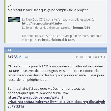
ok
Mais peut le faire sans que ça ne complexifie le projet ?
La Neo Geo CD à son site (en tout cas elle essaye...):
http://neogeocdworld.info/
Le forum de la Neo Geo sur Yaronet:
forums/264
Un petit site sur l'Atari Falcon avec plein de trucs bon pour
votre poussin:
http://falcon.ti-fr.com/
14
RYGAR
Le 06/10/2014 à 12:31
Oh oui, comme pour le LCD la nappe des contrôles est raccordée
sur une prise avec de bonnes grosses soudures il est donc très
faciles de souder dessus des fils qu'on pourra ensuite utiliser pour
raccorder un périphérique.
Sur ma chaine j'ai quelques vidéos montrant tout les
périphériques que j'ai branché sur la Lynx.
https://www.youtube.com/watch?
v=jMUN0tb58IA&index=4&list=PLBEL_ZOeukHuNyr1lbzQdyuh
yuFYtkF9g