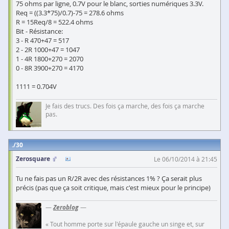
75 ohms par ligne, 0.7V pour le blanc, sorties numériques 3.3V.
Req = ((3.3*75)/0.7)-75 = 278.6 ohms
R = 15Req/8 = 522.4 ohms
Bit - Résistance:
3 - R 470+47 = 517
2 - 2R 1000+47 = 1047
1 - 4R 1800+270 = 2070
0 - 8R 3900+270 = 4170
1111 = 0.704V
Je fais des trucs. Des fois ça marche, des fois ça marche
pas.
30
Zerosquare
Le 06/10/2014 à 21:45
Tu ne fais pas un R/2R avec des résistances 1% ? Ça serait plus
précis (pas que ça soit critique, mais c'est mieux pour le principe)
—
Zeroblog
—
« Tout homme porte sur l'épaule gauche un singe et, sur