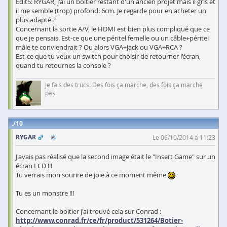
Edit5: RYGAR, j'ai un boitier restant d'un ancien projet mais il gris et
il me semble (trop) profond: 6cm. Je regarde pour en acheter un
plus adapté ?
Concernant la sortie A/V, le HDMI est bien plus compliqué que ce
que je pensais. Est-ce que une péritel femelle ou un câble+péritel
mâle te conviendrait ? Ou alors VGA+Jack ou VGA+RCA ?
Est-ce que tu veux un switch pour choisir de retourner l’écran,
quand tu retournes la console ?
Je fais des trucs. Des fois ça marche, des fois ça marche
pas.
10
RYGAR
Le 06/10/2014 à 11:23
J'avais pas réalisé que la second image était le "Insert Game" sur un
écran LCD !!!
Tu verrais mon sourire de joie à ce moment même
Tu es un monstre !!!
Concernant le boitier j'ai trouvé cela sur Conrad :
http://www.conrad.fr/ce/fr/product/531264/Botier-