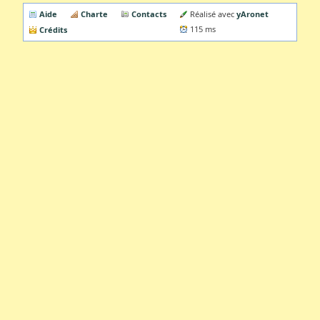
Aide
Charte
Contacts
yAronet
Réalisé avec
Crédits
115 ms