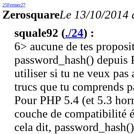
25
Fermer
27
Zerosquare
Le 13/10/2014 
squale92 (
./24
) :
6> aucune de tes proposi
password_hash() depuis PH
utiliser si tu ne veux pas
trucs que tu comprends p
Pour PHP 5.4 (et 5.3 hormi
couche de compatibilité 
cela dit, password_hash()