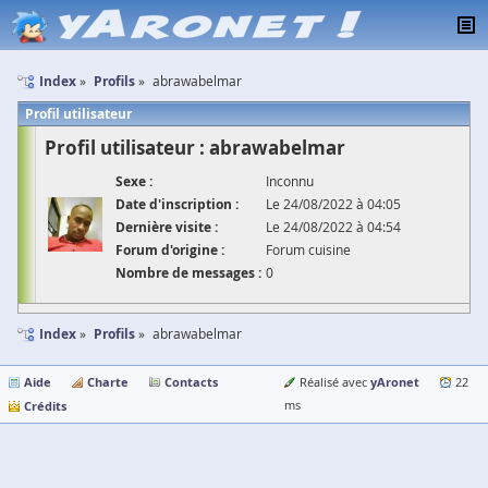
Index
Profils
abrawabelmar
Profil utilisateur
Profil utilisateur : abrawabelmar
Sexe :
Inconnu
Date d'inscription :
Le 24/08/2022 à 04:05
Dernière visite :
Le 24/08/2022 à 04:54
Forum d'origine :
Forum cuisine
Nombre de messages :
0
Index
Profils
abrawabelmar
Aide
Charte
Contacts
yAronet
Réalisé avec
22
Crédits
ms