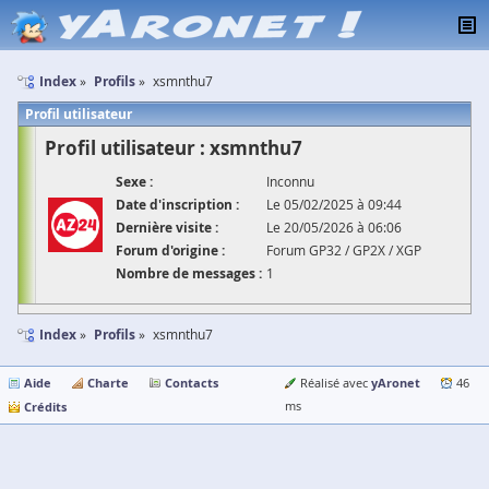
Index
Profils
xsmnthu7
Profil utilisateur
Profil utilisateur : xsmnthu7
Sexe :
Inconnu
Date d'inscription :
Le 05/02/2025 à 09:44
Dernière visite :
Le 20/05/2026 à 06:06
Forum d'origine :
Forum GP32 / GP2X / XGP
Nombre de messages :
1
Index
Profils
xsmnthu7
Aide
Charte
Contacts
yAronet
Réalisé avec
46
Crédits
ms