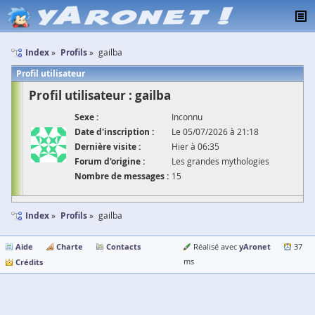
Index
Profils
gailba
Profil utilisateur
Profil utilisateur : gailba
Sexe :
Inconnu
Date d'inscription :
Le 05/07/2026 à 21:18
Dernière visite :
Hier à 06:35
Forum d'origine :
Les grandes mythologies
Nombre de messages :
15
Index
Profils
gailba
Aide
Charte
Contacts
yAronet
Réalisé avec
37
Crédits
ms