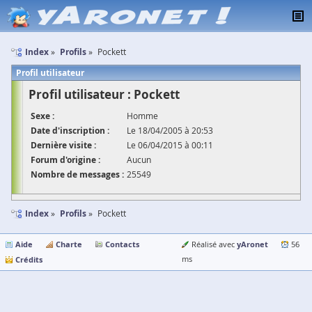
Index
Profils
Pockett
Profil utilisateur
Profil utilisateur : Pockett
Sexe :
Homme
Date d'inscription :
Le 18/04/2005 à 20:53
Dernière visite :
Le 06/04/2015 à 00:11
Forum d'origine :
Aucun
Nombre de messages :
25549
Index
Profils
Pockett
Aide
Charte
Contacts
yAronet
Réalisé avec
56
Crédits
ms