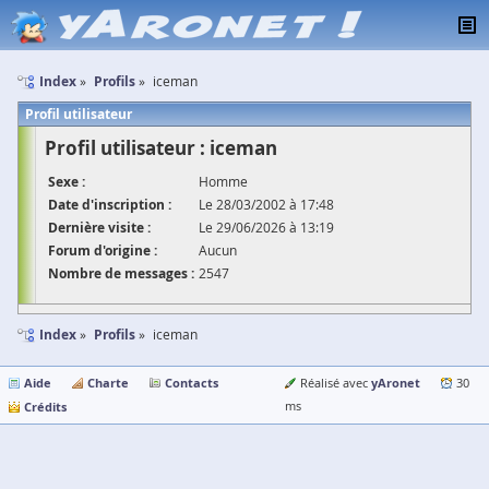
Index
Profils
iceman
Profil utilisateur
Profil utilisateur : iceman
Sexe :
Homme
Date d'inscription :
Le 28/03/2002 à 17:48
Dernière visite :
Le 29/06/2026 à 13:19
Forum d'origine :
Aucun
Nombre de messages :
2547
Index
Profils
iceman
Aide
Charte
Contacts
yAronet
Réalisé avec
30
Crédits
ms