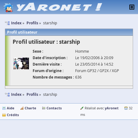
Index
Profils
starship
Profil utilisateur
Profil utilisateur : starship
Sexe :
Homme
Date d'inscription :
Le 19/02/2006 à 20:09
Dernière visite :
Le 23/05/2014 à 14:52
Forum d'origine :
Forum GP32 / GP2X / XGP
Nombre de messages :
636
Index
Profils
starship
Aide
Charte
Contacts
yAronet
Réalisé avec
32
Crédits
ms